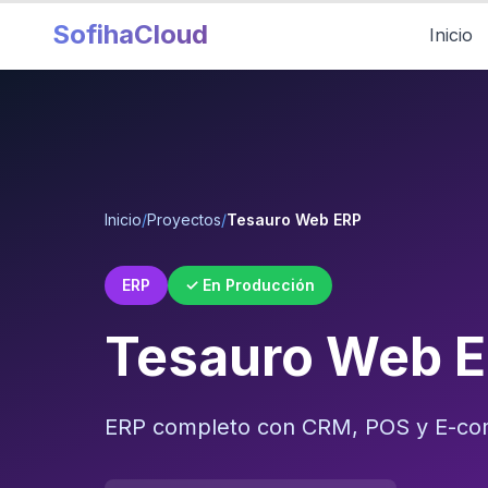
SofihaCloud
Inicio
Inicio
/
Proyectos
/
Tesauro Web ERP
ERP
✓ En Producción
Tesauro Web 
ERP completo con CRM, POS y E-co