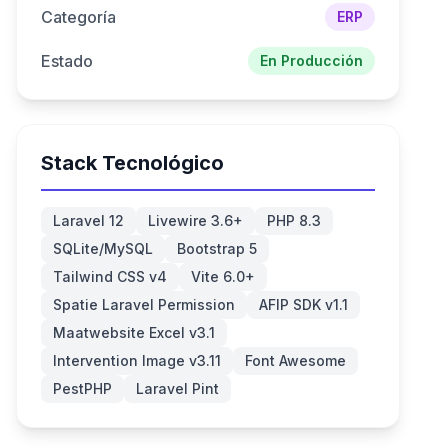
Categoría
ERP
Estado
En Producción
Stack Tecnológico
Laravel 12
Livewire 3.6+
PHP 8.3
SQLite/MySQL
Bootstrap 5
Tailwind CSS v4
Vite 6.0+
Spatie Laravel Permission
AFIP SDK v1.1
Maatwebsite Excel v3.1
Intervention Image v3.11
Font Awesome
PestPHP
Laravel Pint